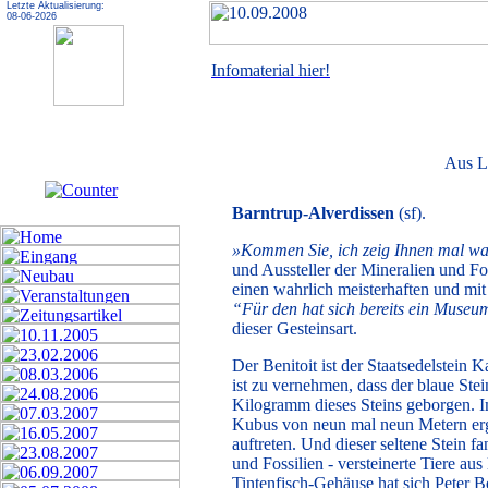
Letzte Aktualisierung:
08-06-2026
Infomaterial hier!
Aus L
Barntrup-Alverdissen
(sf).
»Kommen Sie, ich zeig Ihnen mal was
und Aussteller der Mineralien und Fo
einen wahrlich meisterhaften und mit
“Für den hat sich bereits ein Museum
dieser Gesteinsart.
Der Benitoit ist der Staatsedelstein
ist zu vernehmen, dass der blaue Stei
Kilogramm dieses Steins geborgen. I
Kubus von neun mal neun Metern erg
auftreten. Und dieser seltene Stein 
und Fossilien - versteinerte Tiere au
Tintenfisch-Gehäuse hat sich Peter Be