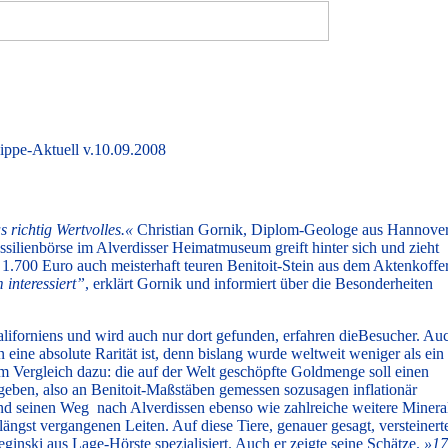
ippe-Aktuell v.10.09.2008
 richtig Wertvolles.«
Christian Gornik, Diplom-Geologe aus Hannove
ssilienbörse im Alverdisser Heimatmuseum greift hinter sich und zieht
 1.700 Euro auch meisterhaft teuren Benitoit-Stein aus dem Aktenkoffer
 interessiert”
, erklärt Gornik und informiert über die Besonderheiten
 Kaliforniens und wird auch nur dort gefunden, erfahren dieBesucher. Au
n eine absolute Rarität ist, denn bislang wurde weltweit weniger als ein
m Vergleich dazu: die auf der Welt geschöpfte Goldmenge soll einen
eben, also an Benitoit-Maßstäben gemessen sozusagen inflationär
fand seinen Weg nach Alverdissen ebenso wie zahlreiche weitere Minera
s längst vergangenen Leiten. Auf diese Tiere, genauer gesagt, versteiner
ginski aus Lage-Hörste spezialisiert. Auch er zeigte seine Schätze.
»17